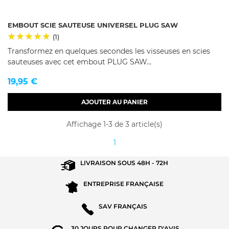
EMBOUT SCIE SAUTEUSE UNIVERSEL PLUG SAW
(1)
Transformez en quelques secondes les visseuses en scies
sauteuses avec cet embout PLUG SAW...
Prix
19,95 €
AJOUTER AU PANIER
Affichage 1-3 de 3 article(s)
1
LIVRAISON SOUS
48H - 72H
ENTREPRISE
FRANÇAISE
SAV
FRANÇAIS
30 JOURS POUR
CHANGER D'AVIS