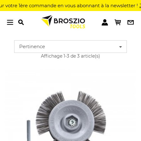
votre 1ère commande en vous abonnant à la newsletter !
J'e
Pertinence
Affichage 1-3 de 3 article(s)