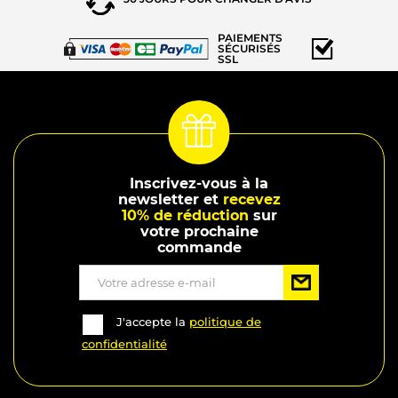
PAIEMENTS
SÉCURISÉS
SSL
Inscrivez-vous à la
newsletter et
recevez
10% de réduction
sur
votre prochaine
commande
J'accepte la
politique de
confidentialité