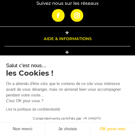
Suivez nous sur les réseaux
AIDE & INFORMATIONS
PRODUITS
Salut c'est nous...
les Cookies !
NOTRE SOCIÉTÉ
On a attendu d'être sûrs que le contenu de ce site vous intéresse
avant de vous déranger, mais on aimerait bien vous accompagner
pendant votre visite...
VOTRE COMPTE
C'est OK pour vous ?
Lire la politique de confidentialité
Marchand approuvé par la Société des Avis Garantis,
cliquez ici pour
Consentements certifiés par
vérifier
.
© 2026 - brosziotools.fr
Non merci
Je choisis
OK pour moi