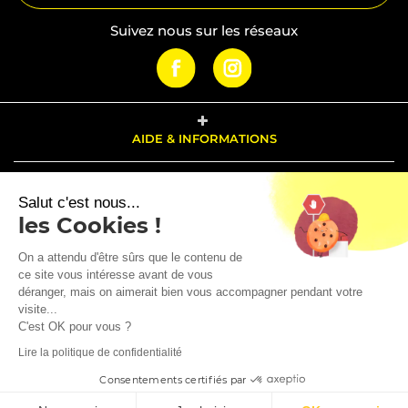
Suivez nous sur les réseaux
AIDE & INFORMATIONS
PRODUITS
Salut c'est nous...
les Cookies !
NOTRE SOCIÉTÉ
On a attendu d'être sûrs que le contenu de
ce site vous intéresse avant de vous
déranger, mais on aimerait bien vous accompagner pendant votre
visite...
VOTRE COMPTE
C'est OK pour vous ?
Lire la politique de confidentialité
Marchand approuvé par la Société des Avis Garantis,
cliquez ici pour
Consentements certifiés par
vérifier
.
© 2026 - brosziotools.fr