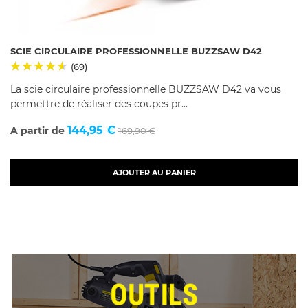
SCIE CIRCULAIRE PROFESSIONNELLE BUZZSAW D42
(69)
La scie circulaire professionnelle BUZZSAW D42 va vous
permettre de réaliser des coupes pr...
Prix
Prix
144,95 €
A partir de
169,90 €
de
AJOUTER AU PANIER
base